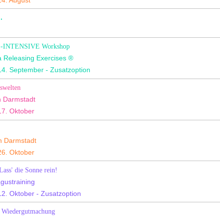
4. August
.
RE-INTENSIVE Workshop
a Releasing Exercises ®
4. September - Zusatzoption
swelten
n Darmstadt
7. Oktober
in Darmstadt
6. Oktober
ass' die Sonne rein!
agustraining
2. Oktober - Zusatzoption
d Wiedergutmachung