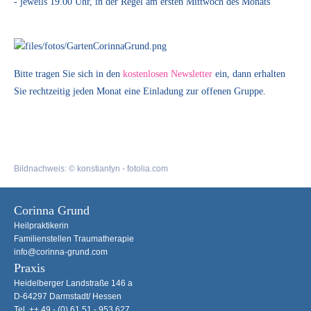
- jeweils 19.00 Uhr, in der Regel am ersten Mittwoch des Monats
Bitte tragen Sie sich in den
kostenlosen Newsletter
ein, dann erhalten
Sie rechtzeitig jeden Monat eine Einladung zur offenen Gruppe.
Bildnachweis: © konstiantyn - fotolia.com
Corinna Grund
Heilpraktikerin
Familienstellen Traumatherapie
info@corinna-grund.com
Praxis
Heidelberger Landstraße 146 a
D-64297 Darmstadt/ Hessen
Tel. ++ 49 - (0) 61 51 - 953 627