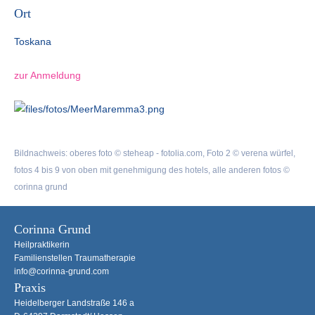
Ort
Toskana
zur Anmeldung
Bildnachweis: oberes foto © steheap - fotolia.com, Foto 2 © verena würfel,
fotos 4 bis 9 von oben mit genehmigung des hotels, alle anderen fotos ©
corinna grund
Corinna Grund
Heilpraktikerin
Familienstellen Traumatherapie
info@corinna-grund.com
Praxis
Heidelberger Landstraße 146 a