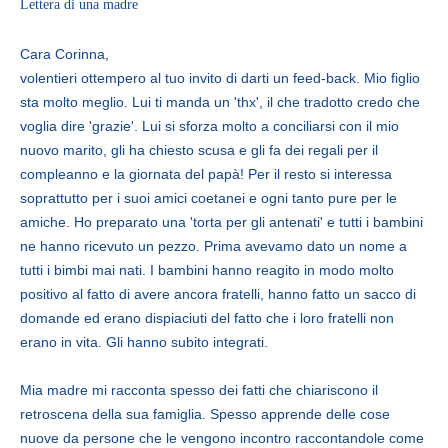
Lettera di una madre
Cara Corinna,
volentieri ottempero al tuo invito di darti un feed-back. Mio figlio
sta molto meglio. Lui ti manda un 'thx', il che tradotto credo che
voglia dire 'grazie'. Lui si sforza molto a conciliarsi con il mio
nuovo marito, gli ha chiesto scusa e gli fa dei regali per il
compleanno e la giornata del papà! Per il resto si interessa
soprattutto per i suoi amici coetanei e ogni tanto pure per le
amiche. Ho preparato una 'torta per gli antenati' e tutti i bambini
ne hanno ricevuto un pezzo. Prima avevamo dato un nome a
tutti i bimbi mai nati. I bambini hanno reagito in modo molto
positivo al fatto di avere ancora fratelli, hanno fatto un sacco di
domande ed erano dispiaciuti del fatto che i loro fratelli non
erano in vita. Gli hanno subito integrati.
Mia madre mi racconta spesso dei fatti che chiariscono il
retroscena della sua famiglia. Spesso apprende delle cose
nuove da persone che le vengono incontro raccontandole come