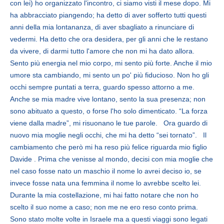
con lei) ho organizzato l'incontro, ci siamo visti il mese dopo. Mi
ha abbracciato piangendo; ha detto di aver sofferto tutti questi
anni della mia lontananza, di aver sbagliato a rinunciare di
vedermi. Ha detto che ora desidera, per gli anni che le restano
da vivere, di darmi tutto l'amore che non mi ha dato allora.
Sento più energia nel mio corpo, mi sento più forte. Anche il mio
umore sta cambiando, mi sento un po' più fiducioso. Non ho gli
occhi sempre puntati a terra, guardo spesso attorno a me.
Anche se mia madre vive lontano, sento la sua presenza; non
sono abituato a questo, o forse l'ho solo dimenticato. “La forza
viene dalla madre”, mi risuonano le tue parole. Ora guardo di
nuovo mia moglie negli occhi, che mi ha detto “sei tornato”. Il
cambiamento che però mi ha reso più felice riguarda mio figlio
Davide . Prima che venisse al mondo, decisi con mia moglie che
nel caso fosse nato un maschio il nome lo avrei deciso io, se
invece fosse nata una femmina il nome lo avrebbe scelto lei.
Durante la mia costellazione, mi hai fatto notare che non ho
scelto il suo nome a caso; non me ne ero reso conto prima.
Sono stato molte volte in Israele ma a questi viaggi sono legati