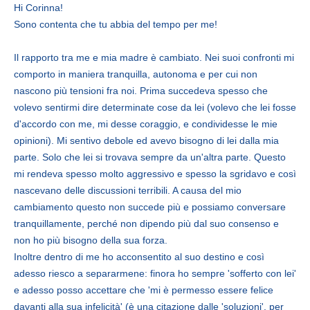
Hi Corinna!
Sono contenta che tu abbia del tempo per me!
Il rapporto tra me e mia madre è cambiato. Nei suoi confronti mi
comporto in maniera tranquilla, autonoma e per cui non
nascono più tensioni fra noi. Prima succedeva spesso che
volevo sentirmi dire determinate cose da lei (volevo che lei fosse
d'accordo con me, mi desse coraggio, e condividesse le mie
opinioni). Mi sentivo debole ed avevo bisogno di lei dalla mia
parte. Solo che lei si trovava sempre da un'altra parte. Questo
mi rendeva spesso molto aggressivo e spesso la sgridavo e così
nascevano delle discussioni terribili. A causa del mio
cambiamento questo non succede più e possiamo conversare
tranquillamente, perché non dipendo più dal suo consenso e
non ho più bisogno della sua forza.
Inoltre dentro di me ho acconsentito al suo destino e così
adesso riesco a separarmene: finora ho sempre 'sofferto con lei'
e adesso posso accettare che 'mi è permesso essere felice
davanti alla sua infelicità' (è una citazione dalle 'soluzioni', per