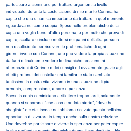
partecipare al seminario per trattare argomenti a livello
individuale, durante la costellazione di mio marito Corinna ha
capito che una dinamica importante da trattare in quel momento
riguardava noi come coppia. Speso nelle problematiche della
copia una voglia bene al’altra persona, e per molto che prova di
capire, scoltare o incluso mettersi nei panni dell’altra persona
non e sufficiente per risolvere le problematiche di ogni
giorno..invece con Corinne, uno puo vedere la propia situazione
da fuori e finalmente vedere le dinamiche, ensieme ai
affermazioni di Corinne e dei consigli ed ovviamente grazie agli
effetti profondi dei costellazioni familiari e stato cambiato
tantissimo la nostra vita, viviamo in una situazione di piu
armonia, comprensione, amore e pazienza.
Speso la copia cominiciano a riflettere troppo tardi, solamente
quando si separano: “che cosa e andato storto”, “dove ho
sbagliato” etc etc..invece noi abbiamo ricevuto questa bellisima
opportunita di lavorare in tempo anche sulla nostra relazione.
Uno dovrebbe participare e vivere la sperienza per poter capire
in che profondita queste dinamiche danno il suo risultato. Ho