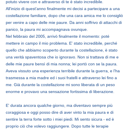
potuto vivere con e attraverso di te è stato incredibile.
All'inizio di quest'anno finalmente mi decisi a partecipare a una
costellazione familiare, dopo che una cara amica me lo consigliò
per venire a capo delle mie paure. Da anni soffrivo di attacchi di
panico, la paura mi accompagnava ovunque.
Nel febbraio del 2005, arrivò finalmente il momento: poté
mettere in campo il mio problema. E' stato incredibile, perché
quello che abbiamo scoperto durante la costellazione, è stato
una verità spaventosa che io ignoravo. Non si trattava di me e
delle mie paure bensì di mia nonna; lei portò con se la paura.
Aveva vissuto una esperienza terribile durante la guerra, e l'ha
trasmessa a mia madre ed i suoi fratelli e attraverso lei fino a
me. Già durante la costellazione mi sono liberata di un peso
enorme e provavo una sensazione fortissima di liberazione.
E' durata ancora qualche giorno, ma diventavo sempre più
coraggiosa e oggi posso dire di aver vinto la mia paura e di
sentire la terra forte sotto i miei piedi. Mi sento sicura - ed è
proprio ciò che volevo raggiungere. Dopo tutte le terapie