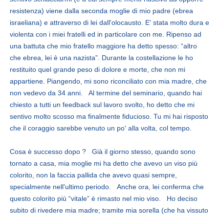
resistenza) viene dalla seconda moglie di mio padre (ebrea
israeliana) e attraverso di lei dall'olocausto. E' stata molto dura e
violenta con i miei fratelli ed in particolare con me. Ripenso ad
una battuta che mio fratello maggiore ha detto spesso: “altro
che ebrea, lei è una nazista”. Durante la costellazione le ho
restituito quel grande peso di dolore e morte, che non mi
appartiene. Piangendo, mi sono riconciliato con mia madre, che
non vedevo da 34 anni. Al termine del seminario, quando hai
chiesto a tutti un feedback sul lavoro svolto, ho detto che mi
sentivo molto scosso ma finalmente fiducioso. Tu mi hai risposto
che il coraggio sarebbe venuto un po' alla volta, col tempo.
Cosa è successo dopo ? Già il giorno stesso, quando sono
tornato a casa, mia moglie mi ha detto che avevo un viso più
colorito, non la faccia pallida che avevo quasi sempre,
specialmente nell'ultimo periodo. Anche ora, lei conferma che
questo colorito più “vitale” è rimasto nel mio viso. Ho deciso
subito di rivedere mia madre; tramite mia sorella (che ha vissuto