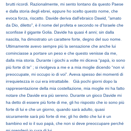
brutti ricordi. Razionalmente, mi sento lontano da questo Paese
e dalla storia degli ebrei, eppure ho scelto questo nome, che
evoca forza, riscatto. Davide deriva dall'ebraico Dawid, "amato
da Dio, diletto", è il nome del profeta e secondo re d'Israele che
sconfisse il gigante Golia. Davide ha quasi 4 anni; sin dalla
nascita, ha dimostrato un carattere forte, degno del suo nome.
Ultimamente avevo sempre più la sensazione che anche lui
cominciasse a portare un peso e che questo venisse da me,
dalla mia storia. Durante i giochi a volte mi diceva “papà, io sono
più forte di te” ; si rivolgeva a me e a mia moglie dicendo “non vi
preoccupate, mi occupo io di voi”. Aveva spesso dei momenti di
irrequietezza in cui era intrattabile. Già pochi giorni dopo la
rappresentazione della mia costellazione, mia moglie mi ha fatto
notare che Davide era più sereno. Durante un gioco Davide mi
ha detto di essere più forte di me, gli ho risposto che io sono più
forte di lui e che un giorno, quando sarà adulto, quasi
sicuramente sarà più forte di me; gli ho detto che lui è un
bambino ed io il suo papà, che non si deve preoccupare perché
mi prenderò io cura di lui.